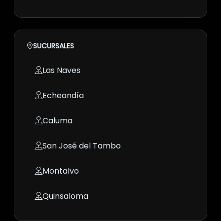
SUCURSALES
Las Naves
Echeandía
Caluma
San José del Tambo
Montalvo
Quinsaloma