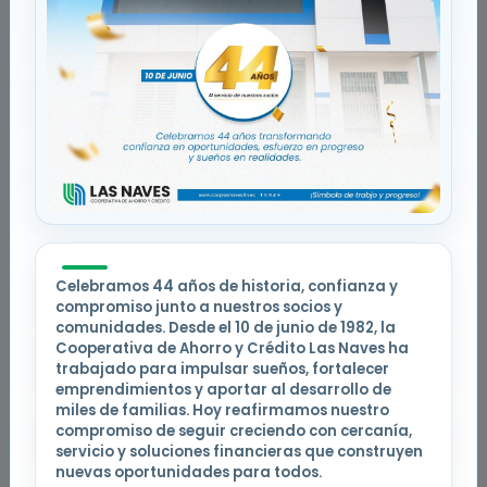
Red de apoyo orientada a impulsar el
bienestar y el desarrollo de la comunidad
mediante iniciativas solidarias y de
impacto social.
Ver actividades
Celebramos 44 años de historia, confianza y
compromiso junto a nuestros socios y
comunidades. Desde el 10 de junio de 1982, la
Apoyo Local
Cooperativa de Ahorro y Crédito Las Naves ha
trabajado para impulsar sueños, fortalecer
Conoce cómo impulsamos el desarrollo
emprendimientos y aportar al desarrollo de
sostenible, la economía local y el bienestar
miles de familias. Hoy reafirmamos nuestro
comunitario.
compromiso de seguir creciendo con cercanía,
servicio y soluciones financieras que construyen
nuevas oportunidades para todos.