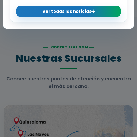
Conocer más
Ver todas las noticias
COBERTURA LOCAL
Nuestras Sucursales
Conoce nuestros puntos de atención y encuentra
el más cercano.