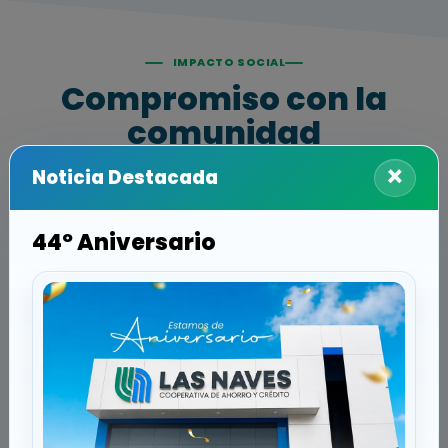
IMPACTO SOCIAL
Compromiso con la
comunidad
×
Noticia Destacada
Promovemos el bienestar y el desarrollo de la
comunidad a través de iniciativas sociales
44º Aniversario
orientadas a generar impacto positivo y
fortalecer la calidad de vida.
Comunidad Solidaria